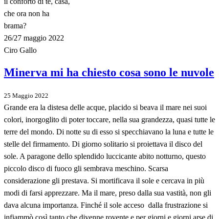
il conforto di te, casa,
che ora non ha
brama?
26/27 maggio 2022
Ciro Gallo
Minerva mi ha chiesto cosa sono le nuvole
25 Maggio 2022
Grande era la distesa delle acque, placido si beava il mare nei suoi
colori, inorgoglito di poter toccare, nella sua grandezza, quasi tutte le
terre del mondo. Di notte su di esso si specchiavano la luna e tutte le
stelle del firmamento. Di giorno solitario si proiettava il disco del
sole. A paragone dello splendido luccicante abito notturno, questo
piccolo disco di fuoco gli sembrava meschino. Scarsa
considerazione gli prestava. Si mortificava il sole e cercava in più
modi di farsi apprezzare. Ma il mare, preso dalla sua vastità, non gli
dava alcuna importanza. Finché il sole acceso dalla frustrazione si
infiammò così tanto che divenne rovente e per giorni e giorni arse di