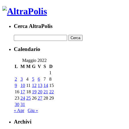
Cerca AltraPolis
Calendario
Maggio 2022
L
M
M
G
V
S
D
1
2
3
4
5
6
7
8
9
10
11
12
13
14
15
16
17
18
19
20
21
22
23
24
25
26
27
28
29
30
31
« Apr
Giu »
Archivi