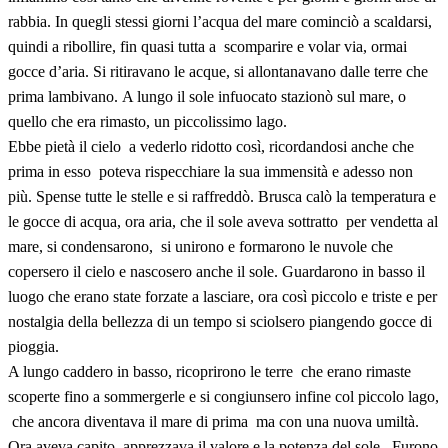
rabbia. In quegli stessi giorni l’acqua del mare cominciò a scaldarsi,
quindi a ribollire, fin quasi tutta a scomparire e volar via, ormai
gocce d’aria. Si ritiravano le acque, si allontanavano dalle terre che
prima lambivano. A lungo il sole infuocato stazionò sul mare, o
quello che era rimasto, un piccolissimo lago.
Ebbe pietà il cielo a vederlo ridotto così, ricordandosi anche che
prima in esso poteva rispecchiare la sua immensità e adesso non
più. Spense tutte le stelle e si raffreddò. Brusca calò la temperatura e
le gocce di acqua, ora aria, che il sole aveva sottratto per vendetta al
mare, si condensarono, si unirono e formarono le nuvole che
copersero il cielo e nascosero anche il sole. Guardarono in basso il
luogo che erano state forzate a lasciare, ora così piccolo e triste e per
nostalgia della bellezza di un tempo si sciolsero piangendo gocce di
pioggia.
A lungo caddero in basso, ricoprirono le terre che erano rimaste
scoperte fino a sommergerle e si congiunsero infine col piccolo lago,
che ancora diventava il mare di prima ma con una nuova umiltà.
Ora aveva capito, apprezzava il valore e la potenza del sole . Furono