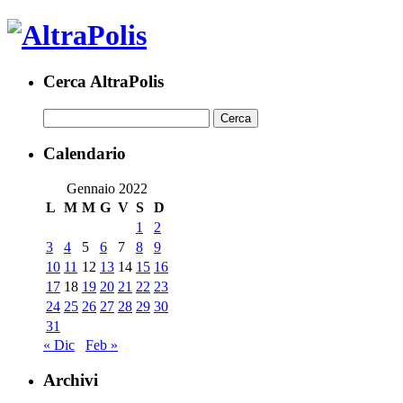
Cerca AltraPolis
Calendario
Gennaio 2022
L
M
M
G
V
S
D
1
2
3
4
5
6
7
8
9
10
11
12
13
14
15
16
17
18
19
20
21
22
23
24
25
26
27
28
29
30
31
« Dic
Feb »
Archivi