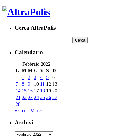
Cerca AltraPolis
Calendario
Febbraio 2022
L
M
M
G
V
S
D
1
2
3
4
5
6
7
8
9
10
11
12
13
14
15
16
17
18
19
20
21
22
23
24
25
26
27
28
« Gen
Mar »
Archivi
Archivi